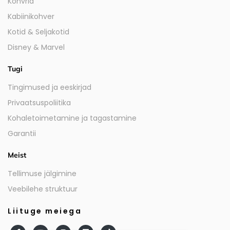
Kohvrid
Kabiinikohver
Kotid & Seljakotid
Disney & Marvel
Tugi
Tingimused ja eeskirjad
Privaatsuspoliitika
Kohaletoimetamine ja tagastamine
Garantii
Meist
Tellimuse jälgimine
Veebilehe struktuur
Liituge meiega