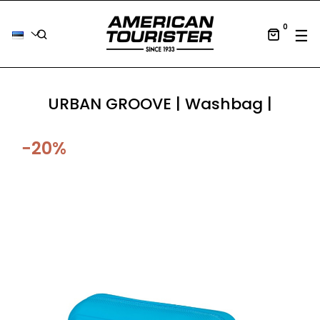
0
Tog
☰
URBAN GROOVE | Washbag |
−20%