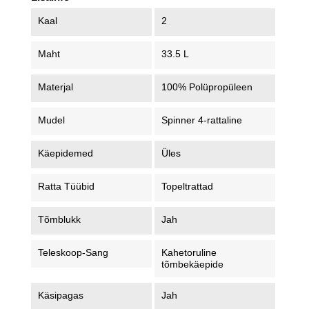
Kaal
2
Maht
33.5 L
Materjal
100% Polüpropüleen
Mudel
Spinner 4-rattaline
Käepidemed
Üles
Ratta Tüübid
Topeltrattad
Tõmblukk
Jah
Teleskoop-Sang
Kahetoruline
tõmbekäepide
Käsipagas
Jah