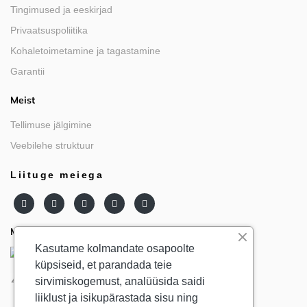
Tingimused ja eeskirjad
Privaatsuspoliitika
Kohaletoimetamine ja tagastamine
Garantii
Meist
Tellimuse jälgimine
Veebilehe struktuur
Liituge meiega
Meie partnerid
Kasutame kolmandate osapoolte
küpsiseid, et parandada teie
sirvimiskogemust, analüüsida saidi
liiklust ja isikupärastada sisu ning