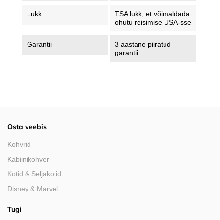
Lukk
TSA lukk, et võimaldada
ohutu reisimise USA-sse
Garantii
3 aastane piiratud
garantii
Osta veebis
Kohvrid
Kabiinikohver
Kotid & Seljakotid
Disney & Marvel
Tugi