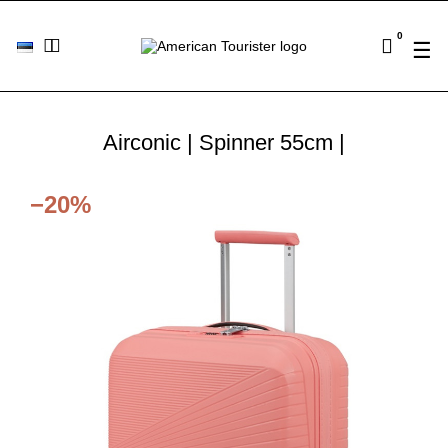
0
Tog
☰
Airconic | Spinner 55cm |
−20%