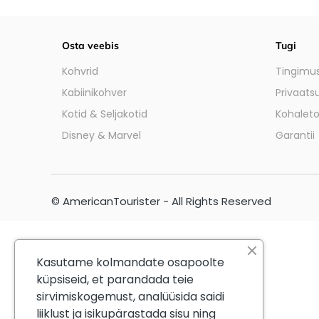
Osta veebis
Tugi
Kohvrid
Tingimus
Kabiinikohver
Privaatsu
Kotid & Seljakotid
Kohalet
Disney & Marvel
Garantii
© AmericanTourister - All Rights Reserved
Kasutame kolmandate osapoolte
küpsiseid, et parandada teie
sirvimiskogemust, analüüsida saidi
liiklust ja isikupärastada sisu ning