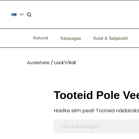
Kohvrid
Käsipagas
Kotid & Seljakotid
Avalehele
Lock'n'Roll
Tooteid Pole Ve
Hoidke silm peal! Tooteid näidatakse