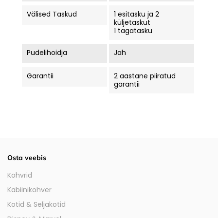
Välised Taskud
1 esitasku ja 2
küljetaskut
1 tagatasku
Pudelihoidja
Jah
Garantii
2 aastane piiratud
garantii
Osta veebis
Kohvrid
Kabiinikohver
Kotid & Seljakotid