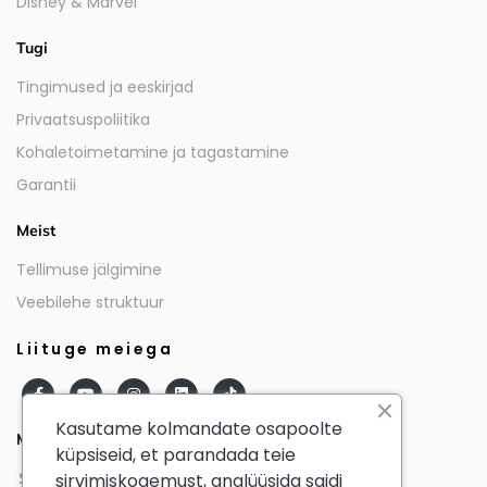
Disney & Marvel
Tugi
Tingimused ja eeskirjad
Privaatsuspoliitika
Kohaletoimetamine ja tagastamine
Garantii
Meist
Tellimuse jälgimine
Veebilehe struktuur
Liituge meiega
Kasutame kolmandate osapoolte
Meie partnerid
küpsiseid, et parandada teie
sirvimiskogemust, analüüsida saidi