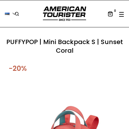
0
Tog
☰
PUFFYPOP | Mini Backpack S | Sunset
Coral
−20%