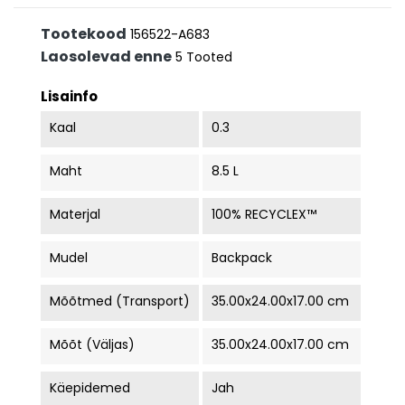
Tootekood
156522-A683
Laosolevad enne
5 Tooted
Lisainfo
Kaal
0.3
Maht
8.5 L
Materjal
100% RECYCLEX™
Mudel
Backpack
Mõõtmed (transport)
35.00x24.00x17.00 cm
Mõõt (väljas)
35.00x24.00x17.00 cm
Käepidemed
Jah