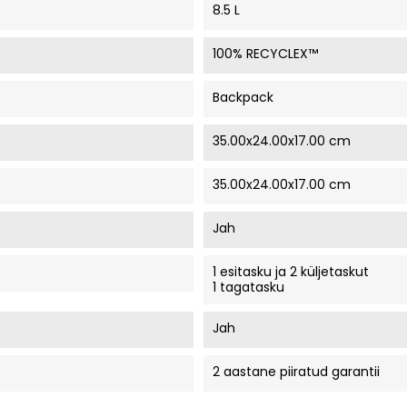
8.5 L
100% RECYCLEX™
Backpack
35.00x24.00x17.00 cm
35.00x24.00x17.00 cm
Jah
1 esitasku ja 2 küljetaskut
1 tagatasku
Jah
2 aastane piiratud garantii