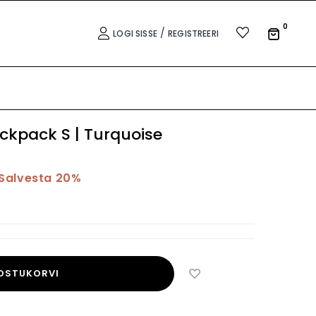
0
/
LOGI SISSE
REGISTREERI
ckpack S | Turquoise
Salvesta 20%
 OSTUKORVI