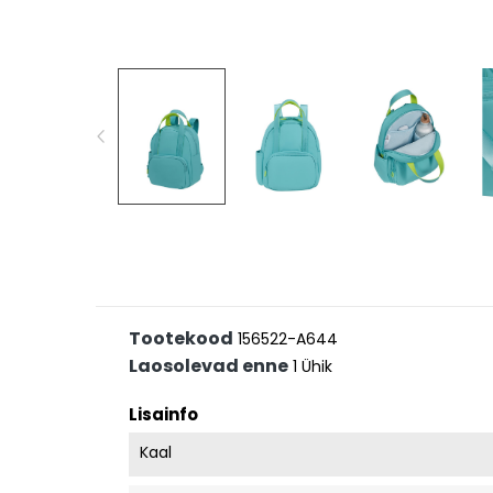
Tootekood
156522-A644
Laosolevad enne
1 Ühik
Lisainfo
Kaal